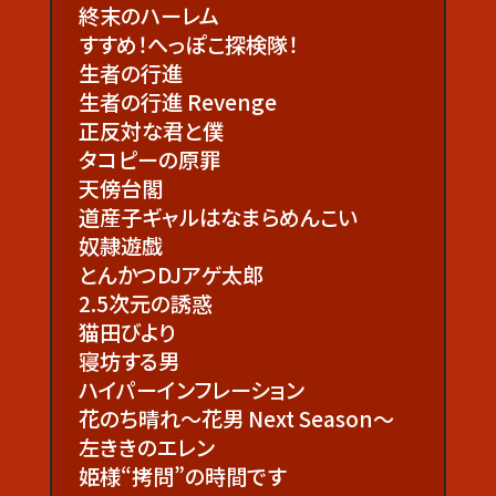
終末のハーレム
すすめ！へっぽこ探検隊！
生者の行進
生者の行進 Revenge
正反対な君と僕
タコピーの原罪
天傍台閣
道産子ギャルはなまらめんこい
奴隷遊戯
とんかつDJアゲ太郎
2.5次元の誘惑
猫田びより
寝坊する男
ハイパーインフレーション
花のち晴れ〜花男 Next Season〜
左ききのエレン
姫様“拷問”の時間です